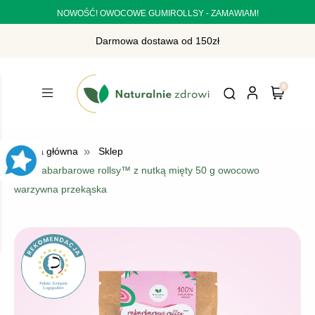
NOWOŚĆ! OWOCOWE GUMIROLLSY - ZAMAWIAM!
Darmowa dostawa od 150zł
»
Strona główna
Sklep
»
Rabarbarowe rollsy™ z nutką mięty 50 g owocowo
warzywna przekąska