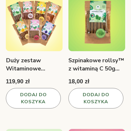
Duży zestaw
Szpinakowe rollsy™
Witaminowe
z witaminą C 50g
rollsy™ 7 smaków
warzywna owocowo
119,90 zł
18,00 zł
350 g
przekąska
DODAJ DO
DODAJ DO
KOSZYKA
KOSZYKA