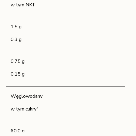
w tym NKT
1,5 g
0,3 g
0,75 g
0,15 g
Węglowodany
w tym cukry*
60,0 g