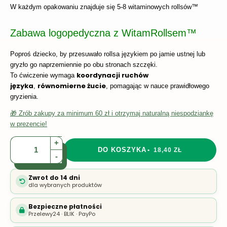
W każdym opakowaniu znajduje się 5-8 witaminowych rollsów™
Zabawa logopedyczna z WitamRollsem™
Poproś dziecko, by przesuwało rollsa językiem po jamie ustnej lub
gryzło go naprzemiennie po obu stronach szczęki.
koordynacji ruchów
To ćwiczenie wymaga
języka
równomierne żucie
,
, pomagając w nauce prawidłowego
gryzienia.
🎁 Zrób zakupy za minimum 60 zł i otrzymaj naturalną niespodziankę
w prezencie!
+
DO KOSZYKA
18,40 ZŁ
-
Zwrot do 14 dni
dla wybranych produktów
Bezpieczne płatności
Przelewy24 · BLIK · PayPo