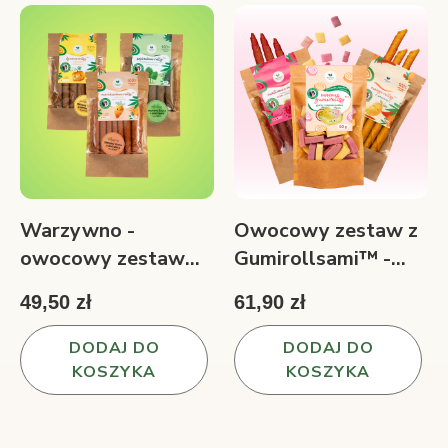
Warzywno -
Owocowy zestaw z
owocowy zestaw
Gumirollsami™ -
Witaminowe
owocowe przekąski i
49,50 zł
61,90 zł
rollsy™ 3 smaki 150
jogurtowe gumy
g
180 g
DODAJ DO
DODAJ DO
KOSZYKA
KOSZYKA