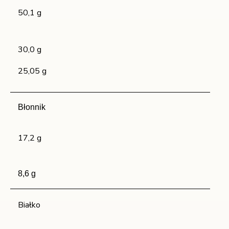
50,1 g
30,0 g
25,05 g
Błonnik
17,2 g
8,6 g
Białko