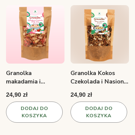
Granolka
Granolka Kokos
makadamia i
Czekolada i Nasiona
truskawka róża 200
200 g
24,90 zł
24,90 zł
g
DODAJ DO
DODAJ DO
KOSZYKA
KOSZYKA