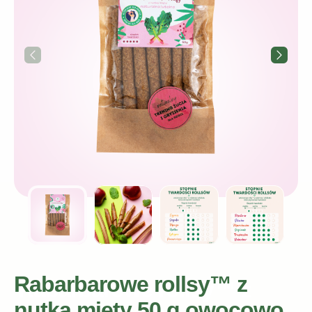
Rabarbarowe rollsy™ z
nutką mięty 50 g owocowo