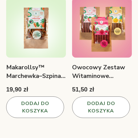
Makarollsy™
Owocowy Zestaw
Marchewka–Szpinak
Witaminowe
– owocowo-
rollsy™ 3 smaki 150
19,90 zł
51,50 zł
warzywna
g
przekąska w
DODAJ DO
DODAJ DO
wstążkach 50 g
KOSZYKA
KOSZYKA