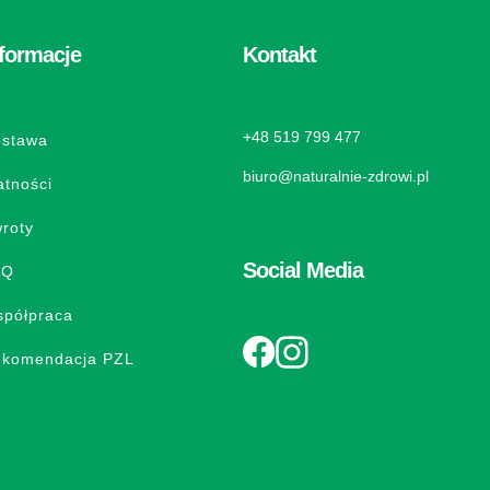
formacje
Kontakt
+48 519 799 477
stawa
biuro@naturalnie-zdrowi.pl
atności
roty
Social Media
AQ
półpraca
komendacja PZL