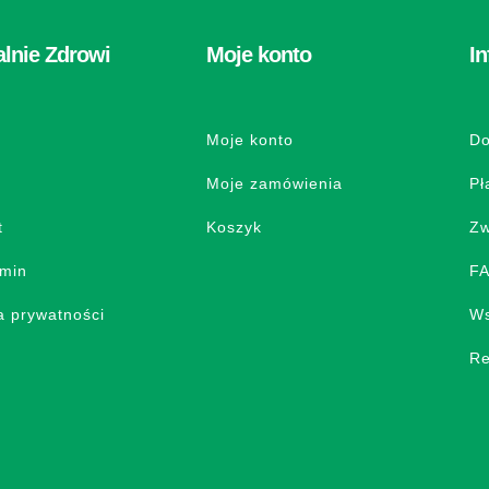
alnie Zdrowi
Moje konto
In
e
Moje konto
Do
Moje zamówienia
Pł
t
Koszyk
Zw
min
F
a prywatności
Ws
Re