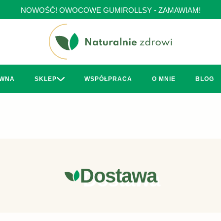
NOWOŚĆ! OWOCOWE GUMIROLLSY - ZAMAWIAM!
ÓWNA
SKLEP
WSPÓŁPRACA
O MNIE
BLOG
Dostawa