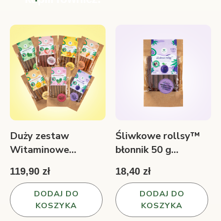
Duży zestaw
Śliwkowe rollsy™
Witaminowe
błonnik 50 g
rollsy™ 7 smaków
owocowa przekąska
119,90 zł
18,40 zł
350 g
DODAJ DO
DODAJ DO
KOSZYKA
KOSZYKA