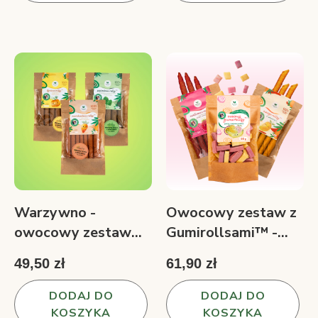
Warzywno -
Owocowy zestaw z
owocowy zestaw
Gumirollsami™ -
Witaminowe
owocowe przekąski i
49,50 zł
61,90 zł
rollsy™ 3 smaki 150
jogurtowe gumy
g
180 g
DODAJ DO
DODAJ DO
KOSZYKA
KOSZYKA