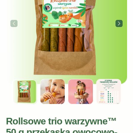
Rollsowe trio warzywne™
50 g przekąska owocowo-