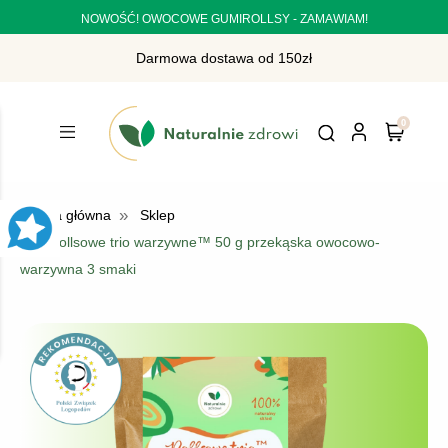
NOWOŚĆ! OWOCOWE GUMIROLLSY - ZAMAWIAM!
Darmowa dostawa od 150zł
»
Strona główna
Sklep
»
Rollsowe trio warzywne™ 50 g przekąska owocowo-
warzywna 3 smaki