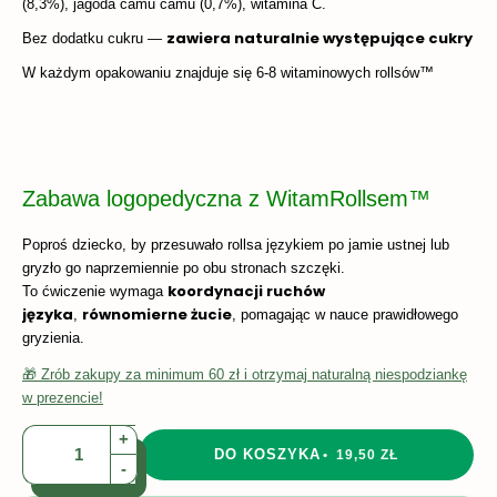
(8,3%), jagoda camu camu (0,7%), witamina C.
zawiera naturalnie występujące cukry
Bez dodatku cukru —
W każdym opakowaniu znajduje się 6-8 witaminowych rollsów™
Zabawa logopedyczna z WitamRollsem™
Poproś dziecko, by przesuwało rollsa językiem po jamie ustnej lub
gryzło go naprzemiennie po obu stronach szczęki.
koordynacji ruchów
To ćwiczenie wymaga
języka
równomierne żucie
,
, pomagając w nauce prawidłowego
gryzienia.
🎁 Zrób zakupy za minimum 60 zł i otrzymaj naturalną niespodziankę
w prezencie!
+
DO KOSZYKA
19,50 ZŁ
-