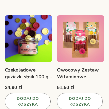
Czekoladowe
Owocowy Zestaw
guziczki słoik 100 g
Witaminowe
malina, matcha,
rollsy™ 3 smaki 150
34,90 zł
51,50 zł
biała i ciemna
g
czekolada
DODAJ DO
DODAJ DO
KOSZYKA
KOSZYKA