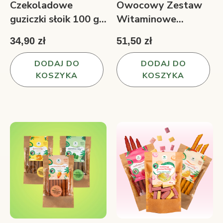
Czekoladowe
Owocowy Zestaw
guziczki słoik 100 g
Witaminowe
malina, matcha,
rollsy™ 3 smaki 150
34,90 zł
51,50 zł
biała i ciemna
g
czekolada
DODAJ DO
DODAJ DO
KOSZYKA
KOSZYKA