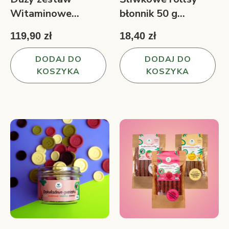
Witaminowe
błonnik 50 g
rollsy™ 7 smaków
owocowa przekąska
119,90 zł
18,40 zł
350 g
DODAJ DO
DODAJ DO
KOSZYKA
KOSZYKA