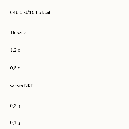
646,5 kJ/154,5
kcal
Tłuszcz
1,2 g
0,6 g
w tym NKT
0,2 g
0,1 g