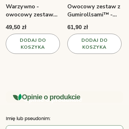
Warzywno -
Owocowy zestaw z
owocowy zestaw
Gumirollsami™ -
Witaminowe
owocowe przekąski i
49,50 zł
61,90 zł
rollsy™ 3 smaki 150
jogurtowe gumy
g
180 g
DODAJ DO
DODAJ DO
KOSZYKA
KOSZYKA
Opinie o produkcie
Imię lub pseudonim: