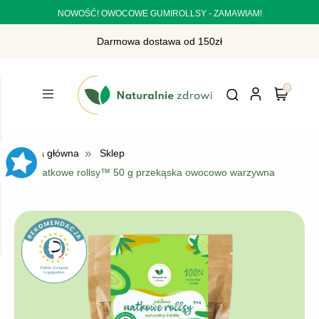
NOWOŚĆ! OWOCOWE GUMIROLLSY - ZAMAWIAM!
Darmowa dostawa od 150zł
»
Strona główna
Sklep
»
Natkowe rollsy™ 50 g przekąska owocowo warzywna