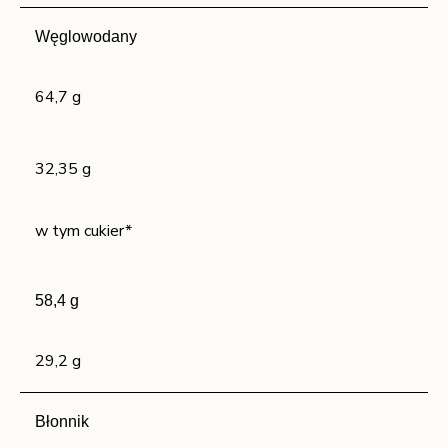
Węglowodany
64,7 g
32,35 g
w tym cukier*
58,4 g
29,2 g
Błonnik