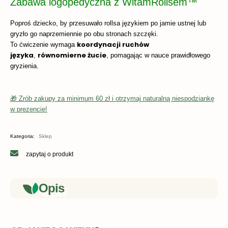
Zabawa logopedyczna z WitamRollsem™
Poproś dziecko, by przesuwało rollsa językiem po jamie ustnej lub
gryzło go naprzemiennie po obu stronach szczęki.
koordynacji ruchów
To ćwiczenie wymaga
języka
równomierne żucie
,
, pomagając w nauce prawidłowego
gryzienia.
🎁 Zrób zakupy za minimum 60 zł i otrzymaj naturalną niespodziankę
w prezencie!
Kategoria:
Sklep
zapytaj o produkt
Opis